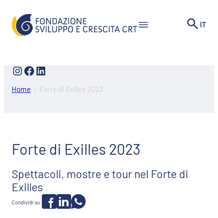
Vai
al
IT
contenuto
Instagram
Facebook
LinkedIn
Home
Forte di Exilles 2023
Forte di Exilles 2023
Spettacoli, mostre e tour nel Forte di
Exilles
Condividi su: