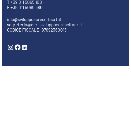
T +39 011 5065 100
F +39 011 5065 580
info@sviluppoecrescitacrt.it
segreteria@cert.sviluppoecrescitacrt.it
CODICE FISCALE: 97692360015
Instagram
Facebook
LinkedIn