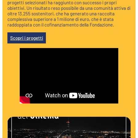
progetti selezionati ha raggiunto con successo i propri
obiettivi. Un risultato reso possibile da una comunità attiva di
oltre 13.255 sostenitori, che ha generato una raccolta
complessiva superiore a 1 milione di euro, che è stata
raddoppiata con il cofinanziamento della Fondazione.
Scopri i progetti